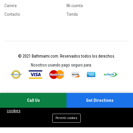
Carrera
Mi cuenta
Contacto
Tienda
© 2021 Bathmiami.com. Reservados todos los derechos.
Nosotros usando pago seguro para:
Call Us
Get Directions
Su experiencia en este sitio mejorará al permitir las cookies
Política de
cookies
Permitir cookies
Menu
Categorías
Búsqueda
Cart