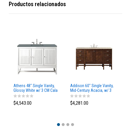
Productos relacionados
Athens 48" Single Vanity,
Addison 60" Single Vanity,
Ad
Glossy White w/ 3 CM Cala
Mid-Century Acacia, w/ 3
Mi
Blue Top
CM Tajnar Eclos Top
CM
$4,543.00
$4,281.00
$4