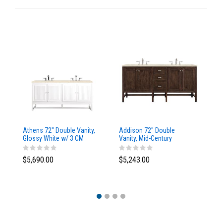
Athens 72" Double Vanity,
Addison 72" Double
Ad
Glossy White w/ 3 CM
Vanity, Mid-Century
Va
Eternal Marfil Top
Acacia, w/ 3 CM Tajnar
Ac
Eclos Top
Si
$5,690.00
$5,243.00
$5