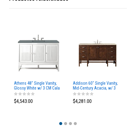
Athens 48" Single Vanity,
Addison 60" Single Vanity,
Ad
Glossy White w/ 3 CM Cala
Mid-Century Acacia, w/ 3
Mi
Blue Top
CM Tajnar Eclos Top
CM
$4,543.00
$4,281.00
$4