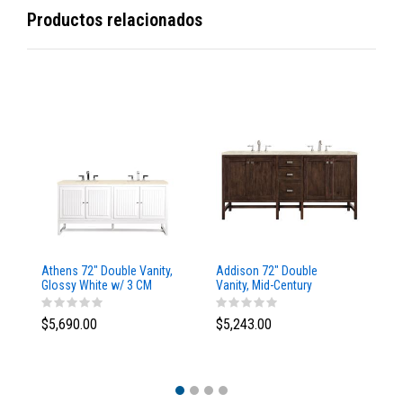
Productos relacionados
Athens 72" Double Vanity,
Addison 72" Double
Ad
Glossy White w/ 3 CM
Vanity, Mid-Century
Va
Eternal Marfil Top
Acacia, w/ 3 CM Tajnar
Ac
Eclos Top
Si
$5,690.00
$5,243.00
$5