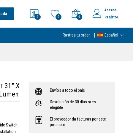
Acceso
ueda
0
0
0
Registro
Rastrea tu orden
Español
 31" X
Envíos a todo el país
 Lumen
Devolución de 30 días si es
elegible
El proveedor da facturas por este
producto.
ide Switch
tallation.