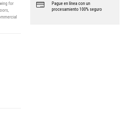
wing for
Pague en línea con un
procesamiento 100% seguro
loors,
commercial