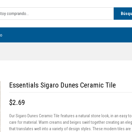
Búsq
to
Essentials Sigaro Dunes Ceramic Tile
$2.69
Our Sigaro Dunes Ceramic Tile features a natural stone look, in an easy t
care for material. Warm creams and beiges swirl together creating an eleg
that translates well into a variety of design styles. These modern tiles are