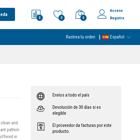
Acceso
ueda
0
0
0
Registro
Rastrea tu orden
Español
Envíos a todo el país
Devolución de 30 días si es
elegible
o clean and
El proveedor da facturas por este
ant pattern
producto.
 offered in