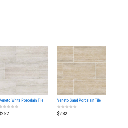
Veneto White Porcelain Tile
Veneto Sand Porcelain Tile
Aria Ice
$2.82
$2.82
$3.10