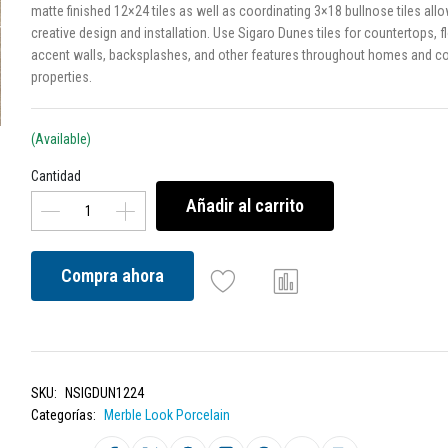
matte finished 12×24 tiles as well as coordinating 3×18 bullnose tiles allo
creative design and installation. Use Sigaro Dunes tiles for countertops, f
accent walls, backsplashes, and other features throughout homes and 
properties.
(Available)
Cantidad
Añadir al carrito
Compra ahora
SKU:
NSIGDUN1224
Categorías:
Merble Look Porcelain