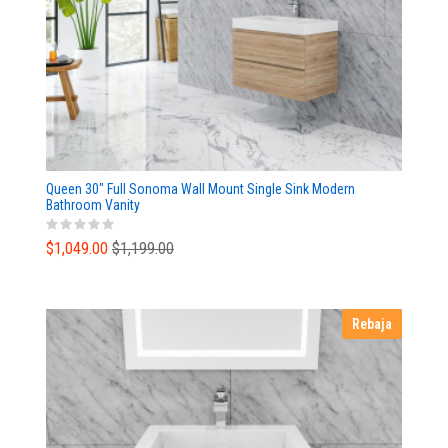
Queen 30" Full Sonoma Wall Mount Single Sink Modern
Bathroom Vanity
$1,049.00
$1,199.00
Rebaja