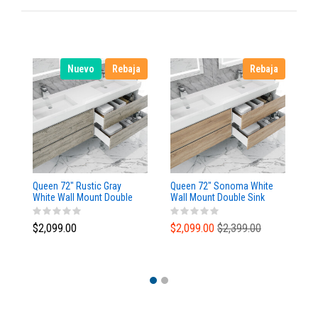
Nuevo
Rebaja
Rebaja
Queen 72" Rustic Gray
Queen 72" Sonoma White
Qu
White Wall Mount Double
Wall Mount Double Sink
Wa
Sink Modern Bathroom
Modern Bathroom Vanity
Mo
Vanity
$2,099.00
$2,099.00
$2,399.00
$