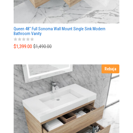
Queen 48" Full Sonoma Wall Mount Single Sink Modern
Bathroom Vanity
$1,399.00
$1,490.00
Rebaja