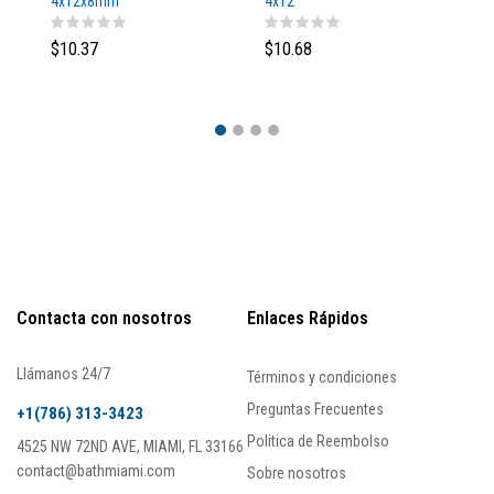
4x12x8mm
4x12
4
$10.37
$10.68
$1
Contacta con nosotros
Enlaces Rápidos
Llámanos 24/7
Términos y condiciones
Preguntas Frecuentes
+1(786) 313-3423
Politica de Reembolso
4525 NW 72ND AVE, MIAMI, FL 33166
contact@bathmiami.com
Sobre nosotros